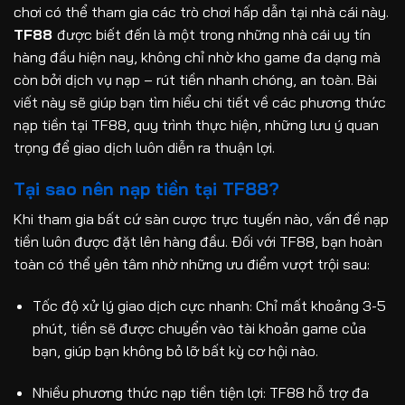
chơi có thể tham gia các trò chơi hấp dẫn tại nhà cái này.
TF88
được biết đến là một trong những nhà cái uy tín
hàng đầu hiện nay, không chỉ nhờ kho game đa dạng mà
còn bởi dịch vụ nạp – rút tiền nhanh chóng, an toàn. Bài
viết này sẽ giúp bạn tìm hiểu chi tiết về các phương thức
nạp tiền tại TF88, quy trình thực hiện, những lưu ý quan
trọng để giao dịch luôn diễn ra thuận lợi.
Tại sao nên nạp tiền tại TF88?
Khi tham gia bất cứ sàn cược trực tuyến nào, vấn đề nạp
tiền luôn được đặt lên hàng đầu. Đối với TF88, bạn hoàn
toàn có thể yên tâm nhờ những ưu điểm vượt trội sau:
Tốc độ xử lý giao dịch cực nhanh: Chỉ mất khoảng 3-5
phút, tiền sẽ được chuyển vào tài khoản game của
bạn, giúp bạn không bỏ lỡ bất kỳ cơ hội nào.
Nhiều phương thức nạp tiền tiện lợi: TF88 hỗ trợ đa