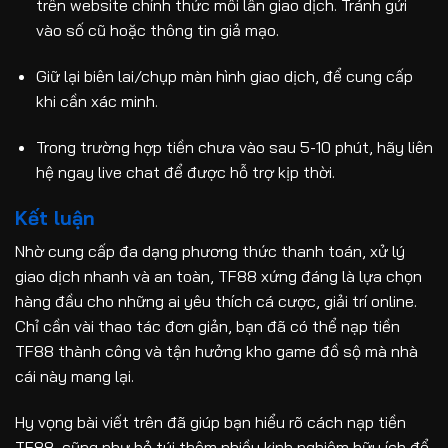
trên website chính thức mỗi lần giao dịch. Tránh gửi
vào số cũ hoặc thông tin giả mạo.
Giữ lại biên lai/chụp màn hình giao dịch, để cung cấp
khi cần xác minh.
Trong trường hợp tiền chưa vào sau 5-10 phút, hãy liên
hệ ngay live chat để được hỗ trợ kịp thời.
Kết luận
Nhờ cung cấp đa dạng phương thức thanh toán, xử lý
giao dịch nhanh và an toàn, TF88 xứng đáng là lựa chọn
hàng đầu cho những ai yêu thích cá cược, giải trí online.
Chỉ cần vài thao tác đơn giản, bạn đã có thể nạp tiền
TF88 thành công và tận hưởng kho game đồ sộ mà nhà
cái này mang lại.
Hy vọng bài viết trên đã giúp bạn hiểu rõ cách nạp tiền
TF88, cũng như bỏ túi thêm nhiều kinh nghiệm hữu ích để