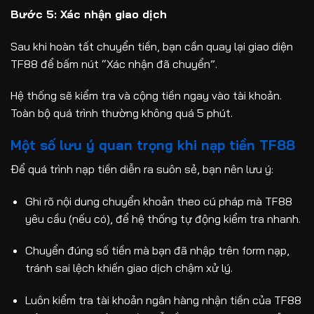
Bước 5: Xác nhận giao dịch
Sau khi hoàn tất chuyển tiền, bạn cần quay lại giao diện
TF88 để bấm nút “Xác nhận đã chuyển”.
Hệ thống sẽ kiểm tra và cộng tiền ngay vào tài khoản.
Toàn bộ quá trình thường không quá 5 phút.
Một số lưu ý quan trọng khi nạp tiền TF88
Để quá trình nạp tiền diễn ra suôn sẻ, bạn nên lưu ý:
Ghi rõ nội dung chuyển khoản theo cú pháp mà TF88
yêu cầu (nếu có), để hệ thống tự động kiểm tra nhanh.
Chuyển đúng số tiền mà bạn đã nhập trên form nạp,
tránh sai lệch khiến giao dịch chậm xử lý.
Luôn kiểm tra tài khoản ngân hàng nhận tiền của TF88