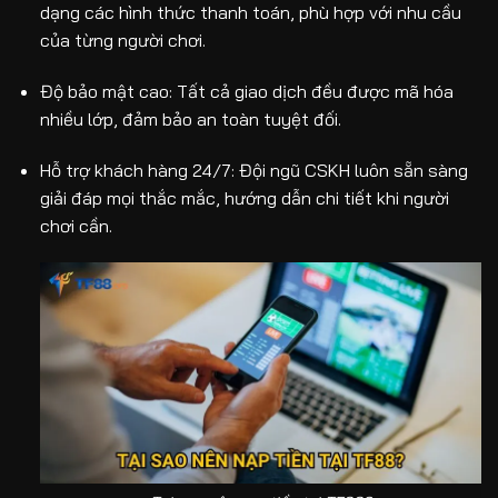
dạng các hình thức thanh toán, phù hợp với nhu cầu
của từng người chơi.
Độ bảo mật cao: Tất cả giao dịch đều được mã hóa
nhiều lớp, đảm bảo an toàn tuyệt đối.
Hỗ trợ khách hàng 24/7: Đội ngũ CSKH luôn sẵn sàng
giải đáp mọi thắc mắc, hướng dẫn chi tiết khi người
chơi cần.