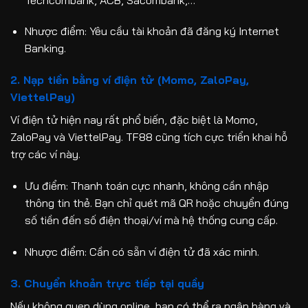
Nhược điểm: Yêu cầu tài khoản đã đăng ký Internet
Banking.
2. Nạp tiền bằng ví điện tử (Momo, ZaloPay,
ViettelPay)
Ví điện tử hiện nay rất phổ biến, đặc biệt là Momo,
ZaloPay và ViettelPay. TF88 cũng tích cực triển khai hỗ
trợ các ví này.
Ưu điểm: Thanh toán cực nhanh, không cần nhập
thông tin thẻ. Bạn chỉ quét mã QR hoặc chuyển đúng
số tiền đến số điện thoại/ví mà hệ thống cung cấp.
Nhược điểm: Cần có sẵn ví điện tử đã xác minh.
3. Chuyển khoản trực tiếp tại quầy
Nếu không quen dùng online, bạn có thể ra ngân hàng và