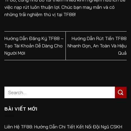
việc nạp rút luôn thuận lợi. Chúc bạn may mắn và có
những trải nghiệm thú vị tại TF88!
Hướng Dẫn Đăng Ký TF88 –
Hướng Dẫn Rút Tiền TF88
Tạo Tài Khoản Dễ Dàng Cho
Nhanh Gọn, An Toàn Và Hiệu
Người Mới
Quả
BÀI VIẾT MỚI
Liên Hệ TF88: Hướng Dẫn Chi Tiết Kết Nối Đội Ngũ CSKH