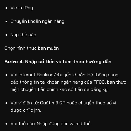
ViettelPay
Chuyển khoản ngân hàng
Nạp thẻ cào
Chọn hình thức bạn muốn.
Bước 4: Nhập số tiền và làm theo hướng dẫn
Với Internet Banking/chuyển khoản: Hệ thống cung
cấp thông tin tài khoản ngân hàng của TF88, bạn thực
hiện chuyển tiền chính xác số tiền đã đăng ký.
Với ví điện tử: Quét mã QR hoặc chuyển theo số ví
được chỉ định.
Với thẻ cào: Nhập đúng seri và mã thẻ.