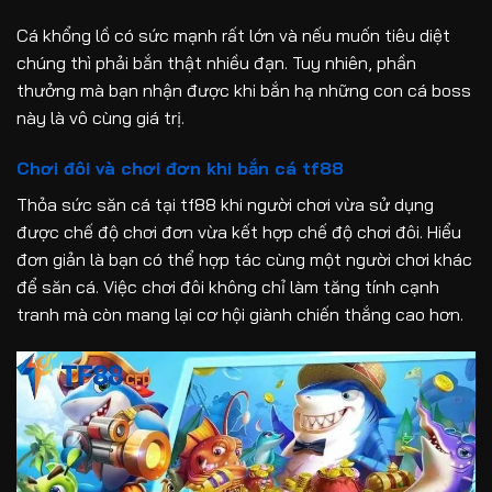
Cá khổng lồ có sức mạnh rất lớn và nếu muốn tiêu diệt
chúng thì phải bắn thật nhiều đạn. Tuy nhiên, phần
thưởng mà bạn nhận được khi bắn hạ những con cá boss
này là vô cùng giá trị.
Chơi đôi và chơi đơn khi bắn cá tf88
Thỏa sức săn cá tại tf88 khi người chơi vừa sử dụng
được chế độ chơi đơn vừa kết hợp chế độ chơi đôi. Hiểu
đơn giản là bạn có thể hợp tác cùng một người chơi khác
để săn cá. Việc chơi đôi không chỉ làm tăng tính cạnh
tranh mà còn mang lại cơ hội giành chiến thắng cao hơn.