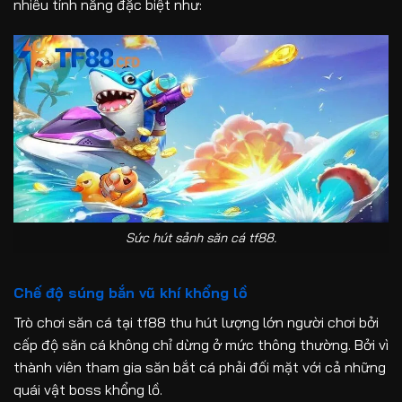
nhiều tính năng đặc biệt như:
Sức hút sảnh săn cá tf88.
Chế độ súng bắn vũ khí khổng lồ
Trò chơi săn cá tại tf88 thu hút lượng lớn người chơi bởi
cấp độ săn cá không chỉ dừng ở mức thông thường. Bởi vì
thành viên tham gia săn bắt cá phải đối mặt với cả những
quái vật boss khổng lồ.