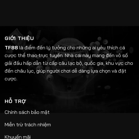
GIỚI THIỆU
TF88
là điểm đến lý tưởng cho những ai yêu thích cá
cược thể thao trực tuyến. Nhà cái này mang đến vô số
giải đấu hấp dẫn từ cấp câu lạc bộ, quốc gia, khu vực cho
đến châu lục, giúp người chơi dễ dàng lựa chọn và đặt
cược.
HỖ TRỢ
Chính sách bảo mật
Miễn trừ trách nhiệm
Khuyến mãi