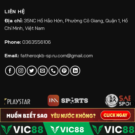
Casino trực tuyến
LIÊN HỆ
Casino trực tuyến tại TF88 mang đến trải nghiệm
Địa chỉ:
35NC Hồ Hảo Hớn, Phường Cô Giang, Quận 1, Hồ
“siêu thực” như đang ở một sòng bài đẳng cấp. Với
Chí Minh, Việt Nam
hệ thống game đa dạng và phong phú, từ baccarat,
blackjack đến roulette, mỗi trò chơi đều được đầu
Phone:
0363556106
tư thiết kế với chất lượng hình ảnh và âm thanh
đỉnh cao.
Email:
fatheroqkb-sp.ru.com@gmail.com
Đặc biệt, đội ngũ dealer xinh đẹp và chuyên nghiệp
sẽ làm bừng sáng mỗi ván bài, tạo nên không khí
cuồng nhiệt và kịch tính. Bạn sẽ không chỉ đặt
cược mà còn “hòa mình” vào không gian giải trí đầy
hấp dẫn này.
Game bài
Game bài tại TF 88 là một “món ăn tinh thần”
không thể thiếu cho những ai yêu thích sự thử
Copyright 2026 ©
K8bet.com.co