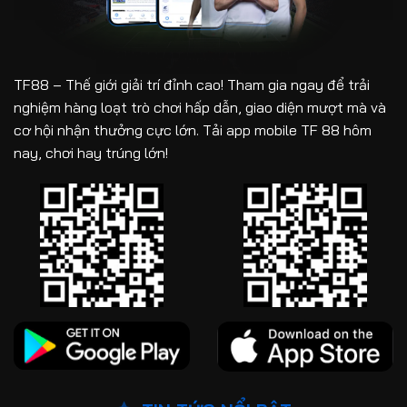
Sơ lược về TF 88.
Kho game ấn tượng tại nhà cái TF88
TF88 – Thế giới giải trí đỉnh cao! Tham gia ngay để trải
Chúng tôi tự tin là một “điểm đến giải trí” đầy màu
nghiệm hàng loạt trò chơi hấp dẫn, giao diện mượt mà và
sắc, nơi bạn có thể thỏa sức đam mê và trải
cơ hội nhận thưởng cực lớn. Tải app mobile TF 88 hôm
nghiệm những cảm giác “cực chất”. Với đa dạng
nay, chơi hay trúng lớn!
các loại hình cá cược, TF88 đáp ứng mọi nhu cầu
và phong cách của người chơi, từ những cược thủ
dày dạn kinh nghiệm đến những tân binh mới vào
nghề. Hãy cùng khám phá những sản phẩm “hot”
nhất mà TF 88 mang đến!
Esports
Một trong những điểm nhấn ấn tượng nhất tại TF
88 chính là mảng cá cược thể thao điện tử
(esports), xu hướng mới đang rất được giới trẻ yêu
thích. Tại đây, bạn dễ dàng đặt cược vào các trận