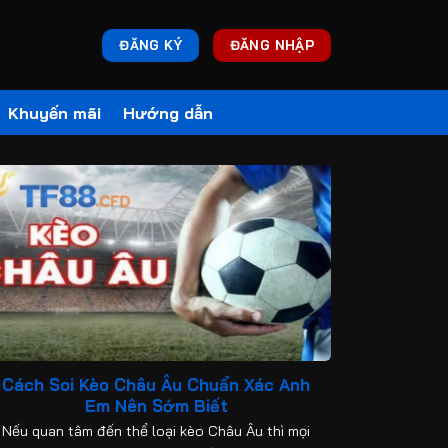
ĐĂNG KÝ
ĐĂNG NHẬP
Khuyến mãi
Hướng dẫn
Cách Soi Kèo Châu Âu Chuẩn Xác Anh
Em Nên Sớm Biết
Nếu quan tâm đến thể loại kèo Châu Âu thì mọi