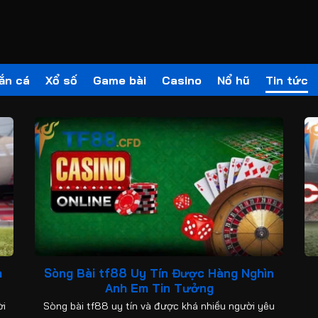
ắn cá
Xổ số
Game bài
Casino
Nổ hũ
Tin tức
m
Sòng Bài tf88 Uy Tín Được Hàng Nghìn
Anh Em Tin Tưởng
ời
Sòng bài tf88 uy tín và được khá nhiều người yêu