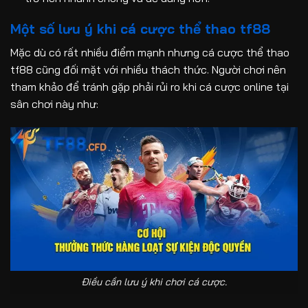
Một số lưu ý khi cá cược thể thao tf88
Mặc dù có rất nhiều điểm mạnh nhưng cá cược thể thao
tf88 cũng đối mặt với nhiều thách thức. Người chơi nên
tham khảo để tránh gặp phải rủi ro khi cá cược online tại
sân chơi này như:
Điều cần lưu ý khi chơi cá cược.