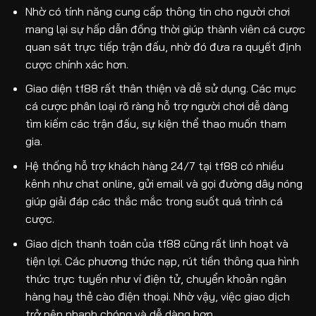
Nhờ có tính năng cung cấp thông tin cho người chơi
mang lại sự hấp dẫn đồng thời giúp thành viên cá cược
quan sát trực tiếp trận đấu, nhờ đó đưa ra quyết định
cược chính xác hơn.
Giao diện tf88 rất thân thiện và dễ sử dụng. Các mục
cá cược phân loại rõ ràng hỗ trợ người chơi dễ dàng
tìm kiếm các trận đấu, sự kiện thể thao muốn tham
gia.
Hệ thống hỗ trợ khách hàng 24/7 tại tf88 có nhiều
kênh như chat online, gửi email và gọi đường dây nóng
giúp giải đáp các thắc mắc trong suốt quá trình cá
cược.
Giao dịch thanh toán của tf88 cũng rất linh hoạt và
tiện lợi. Các phương thức nạp, rút tiền thông qua hình
thức trực tuyến như ví điện tử, chuyển khoản ngân
hàng hay thẻ cào điện thoại. Nhờ vậy, việc giao dịch
trở nên nhanh chóng và dễ dàng hơn.