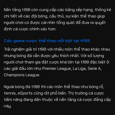
Nền tảng tf88 còn cung cấp các bảng xếp hạng, thống kê
chi tiết về các đội bóng, cầu thủ, sự kiện thể thao giúp
người chơi có được cái nhìn tổng quát để đưa ra quyết
định cá cược chính xác hơn.
Các game cược thể thao nổi bật tại tf88
Trải nghiệm giải trí tf88 với nhiều môn thể thao khác nhau
nhưng bóng đá vẫn được yêu thích nhất. Với số lượng
người chơi tham gia đặt cược khá lớn tại tf88 đặc biệt ở
các giải đấu lớn như Premier League, La Liga, Serie A,
Champions League.
Ngoài bóng đá tf88 thì các môn thể thao như bóng rổ,
tennis, eSports cũng
rất phổ biến. Thị trường cá cược
tiềm năng đang dần thuộc về nền tảng cá cược đẳng cấp
này.